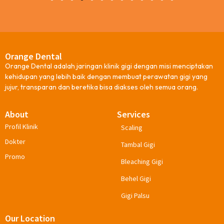
1
2
3
4
5
6
7
8
9
10
11
12
13
Orange Dental
Orange Dental adalah jaringan klinik gigi dengan misi menciptakan
kehidupan yang lebih baik dengan membuat perawatan gigi yang
jujur, transparan dan beretika bisa diakses oleh semua orang.
About
Services
Profil Klinik
Scaling
Dokter
Tambal Gigi
Promo
Bleaching Gigi
Behel Gigi
Gigi Palsu
Our Location