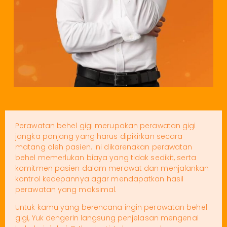
Perawatan behel gigi merupakan perawatan gigi
jangka panjang yang harus dipikirkan secara
matang oleh pasien. Ini dikarenakan perawatan
behel memerlukan biaya yang tidak sedikit, serta
komitmen pasien dalam merawat dan menjalankan
kontrol kedepannya agar mendapatkan hasil
perawatan yang maksimal.
Untuk kamu yang berencana ingin perawatan behel
gigi, Yuk dengerin langsung penjelasan mengenai