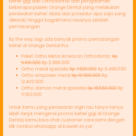
behel gigi dari Orthodontist dan pengalaman
beberapa pasien Orange Dental yang melakukan
perawatan behel. Mulai dari prosedur apa saja yang
dilewati, hingga bagaimana rasanya setelah
pemasangan.
By the way, lagi ada banyak promo pemasangan
behel di Orange Dental lho:
Paket Ortho Metal American Orthodontic
Rp
5.631.000
Rp 3.999.000
Ortho metal spesialis
Rp 7.630.000
Rp 6.499.000
Ortho empower metal
Rp 13.900.000
Rp
12.400.000
Ortho damon metal spesialis
Rp 18.660.000
Rp
17.160.000
Untuk kamu yang penasaran ingin tau tanya-tanya
lebih lanjut mengenai promo behel gigi di Orange
Dental, kamu bisa chat customer care kami dengan
klik tombol whatsapp di bawah ini ya!