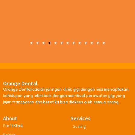
1
2
3
4
5
6
7
8
9
10
11
12
13
Orange Dental
Orange Dental adalah jaringan klinik gigi dengan misi menciptakan
kehidupan yang lebih baik dengan membuat perawatan gigi yang
jujur, transparan dan beretika bisa diakses oleh semua orang.
About
Services
Profil Klinik
Scaling
Dokter