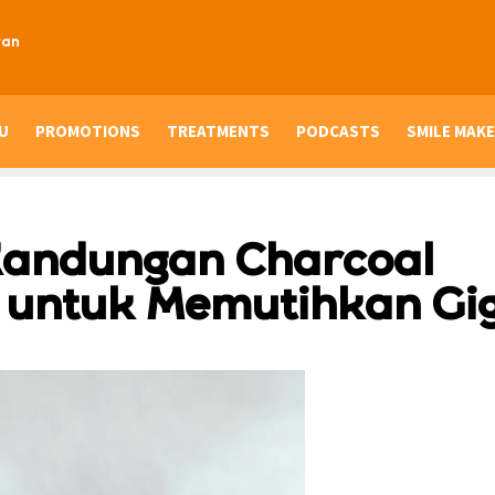
ran
U
PROMOTIONS
TREATMENTS
PODCASTS
SMILE MAKE
Kandungan Charcoal
i untuk Memutihkan Gig