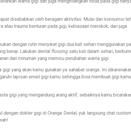
rahkan warna gigi dan juga menghilangkan noda pada gigi hany
apat disebabkan oleh beragam aktivitas. Mulai dari konsumsi te
ra atau trauma benturan pada gigi, kebiasaan merokok, dan juga
ukan dengan rutin menyikat gigi dua kali sehari menggunakan p
yang benar. Lakukan
dental flossing
satu kali dalam sehari, berkum
kanan dan minuman yang memicu perubahan warna gigi.
ta gigi yang akan kamu gunakan ya sahabat orange. Ini dikarenaka
aruhi lapisan email gigi kamu sehingga bisa membuat gigi kam
asta gigi yang mengandung arang aktif, sebaiknya kamu bicaraka
l dengan dokter gigi di Orange Dental, yuk langsung chat custo
wah!