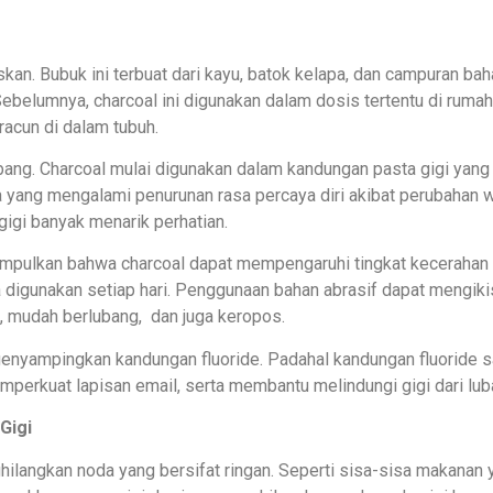
skan. Bubuk ini terbuat dari kayu, batok kelapa, dan campuran ba
Sebelumnya, charcoal ini digunakan dalam dosis tertentu di rumah
acun di dalam tubuh.
ang. Charcoal mulai digunakan dalam kandungan pasta gigi yang
ta yang mengalami penurunan rasa percaya diri akibat perubahan 
 gigi banyak menarik perhatian.
yimpulkan bahwa charcoal dapat mempengaruhi tingkat kecerahan
ika digunakan setiap hari. Penggunaan bahan abrasif dapat mengiki
f, mudah berlubang, dan juga keropos.
ngenyampingkan kandungan fluoride. Padahal kandungan fluoride 
mperkuat lapisan email, serta membantu melindungi gigi dari lub
Gigi
hilangkan noda yang bersifat ringan. Seperti sisa-sisa makanan 