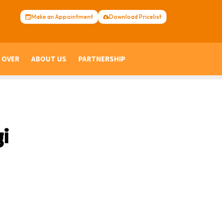
Make an Appointment
Download Pricelist
 OVER
ABOUT US
PARTNERSHIP
i