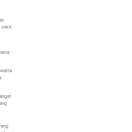
han
 sakit
warna
 warna
s
sangat
ang.
yang