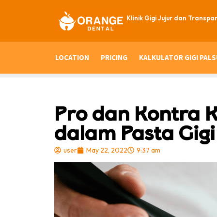
Klinik Gigi Jujur dan Transpa
LOCATION
PRICING
KALKULATOR GIGI PALS
Pro dan Kontra 
dalam Pasta Gig
user
May 22, 2022
9:37 am