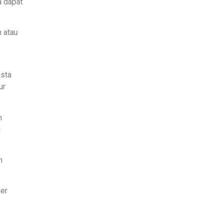
a dapat
h atau
asta
ur
n
u
n
mer