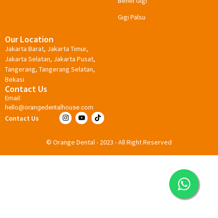
Behel Gigi
Gigi Palsu
Our Location
Jakarta Barat, Jakarta Timur,
Jakarta Selatan, Jakarta Pusat,
Tangerang, Tangerang Selatan,
Bekasi
Contact Us
Email:
hello@orangedentalhouse.com
Contact Us
© Orange Dental - 2023 - All Right Reserved