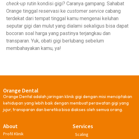
check-up
rutin kondisi gigi? Caranya gampang. Sahabat
Orange tinggal reservasi ke
customer service
cabang
terdekat dari tempat tinggal kamu mengenai keluhan
seputar gigi dan mulut yang dialami sekaligus bisa dapat
bocoran soal harga yang pastinya terjangkau dan
transparan. Yuk, obati gigi berlubang sebelum
membahayakan kamu, ya!
Orange Dental
Orange Dental adalah jaringan klinik gigi dengan misi menciptakan
kehidupan yang lebih baik dengan membuat perawatan gigi yang
jujur, transparan dan beretika bisa diakses oleh semua orang.
About
Services
Profil Klinik
Scaling