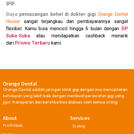
gigi
.
Biaya
pemasangan behel di dokter gigi
Orange Dental
House
sangat terjangkau dan pembayarannya sangat
flexibel. Kamu bisa mencicil hingga 6 bulan dengan
DP
Suka-Suka
atau mendapatkan cashback menarik
dari
Promo Terbaru
kami.
Orange Dental
Orange Dental adalah jaringan klinik gigi dengan misi menciptakan
kehidupan yang lebih baik dengan membuat perawatan gigi yang
jujur, transparan dan beretika bisa diakses oleh semua orang.
About
Services
Profil Klinik
Scaling