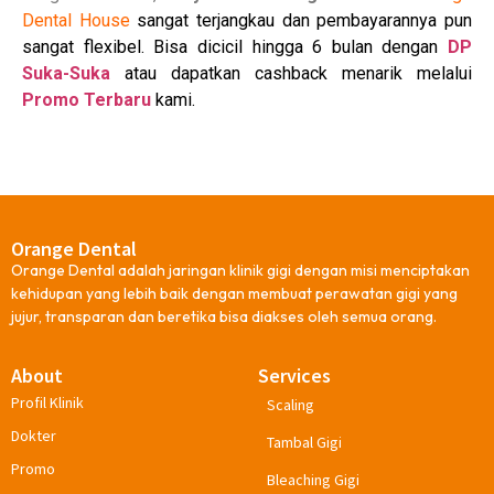
Dental House
sangat terjangkau dan pembayarannya pun
sangat flexibel. Bisa dicicil hingga 6 bulan dengan
DP
Suka-Suka
atau dapatkan cashback menarik melalui
Promo Terbaru
kami.
Orange Dental
Orange Dental adalah jaringan klinik gigi dengan misi menciptakan
kehidupan yang lebih baik dengan membuat perawatan gigi yang
jujur, transparan dan beretika bisa diakses oleh semua orang.
About
Services
Profil Klinik
Scaling
Dokter
Tambal Gigi
Promo
Bleaching Gigi