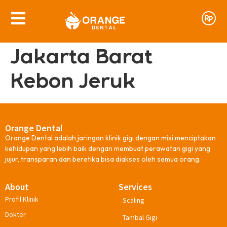
Jakarta Barat
Kebon Jeruk
Orange Dental
Orange Dental adalah jaringan klinik gigi dengan misi menciptakan
kehidupan yang lebih baik dengan membuat perawatan gigi yang
jujur, transparan dan beretika bisa diakses oleh semua orang.
About
Services
Profil Klinik
Scaling
Dokter
Tambal Gigi