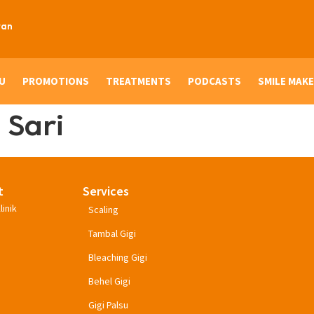
ran
U
PROMOTIONS
TREATMENTS
PODCASTS
SMILE MAKE
 Sari
t
Services
linik
Scaling
Tambal Gigi
Bleaching Gigi
Behel Gigi
Gigi Palsu