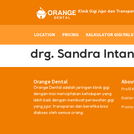
Klinik Gigi Jujur dan Transpa
LOCATION
PRICING
KALKULATOR GIGI PALS
drg. Sandra Intan
Orange Dental
Abou
Orange Dental adalah jaringan klinik gigi
Profil K
dengan misi menciptakan kehidupan yang
Dokter
lebih baik dengan membuat perawatan gigi
yang jujur, transparan dan beretika bisa
Promo
diakses oleh semua orang.