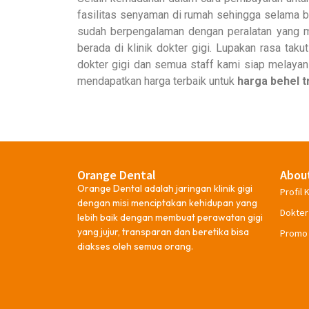
fasilitas senyaman di rumah sehingga selama b
sudah berpengalaman dengan peralatan yang m
berada di klinik dokter gigi. Lupakan rasa tak
dokter gigi dan semua staff kami siap melayan
mendapatkan harga terbaik untuk
harga behel t
Orange Dental
Abou
Orange Dental adalah jaringan klinik gigi
Profil K
dengan misi menciptakan kehidupan yang
Dokter
lebih baik dengan membuat perawatan gigi
yang jujur, transparan dan beretika bisa
Promo
diakses oleh semua orang.