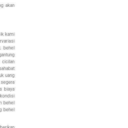
ng akan
ik kami
ariasi
k behel
gantung
cicilan
sahabat
uk uang
 segera
s biaya
 kondisi
n behel
g behel
berikan