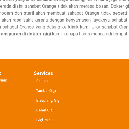
erada disini sahabat Orange tidak akan merasa bosan. Dokter gi
odern dan steril akan membuat sahabat Orange tidak seperti
ut akan rasa sakit karena dengan kenyamanan layaknya sahabat 
i sahabat Orange yang datang ke klinik kami. Jika sahabat Oran
ransparan di dokter gigi
kami, kenapa harus mencari di tempat 
t
Services
linik
Scaling
Tambal Gigi
Bleaching Gigi
Behel Gigi
Gigi Palsu