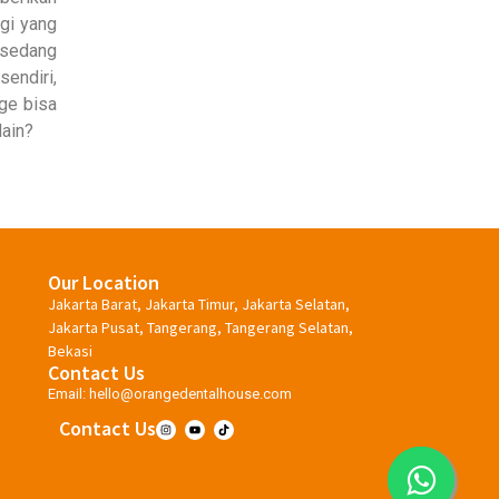
gi yang
 sedang
sendiri,
ge bisa
lain?
Our Location
Jakarta Barat, Jakarta Timur, Jakarta Selatan,
Jakarta Pusat, Tangerang, Tangerang Selatan,
Bekasi
Contact Us
Email:
hello@orangedentalhouse.com
Contact Us