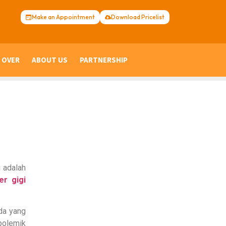
Make an Appointment
Download Pricelist
 OVER
ABOUT US
PARTNERSHIP
 adalah
er gigi
da yang
polemik