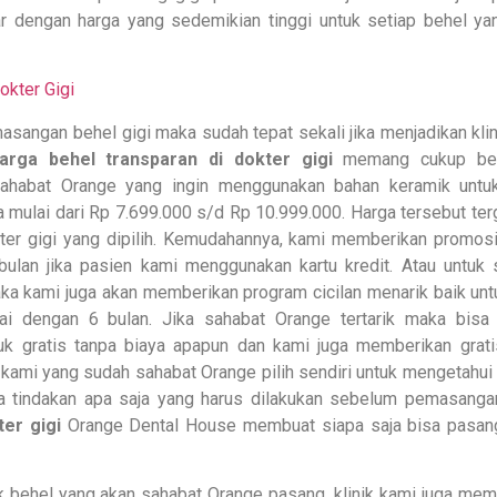
dengan harga yang sedemikian tinggi untuk setiap behel ya
sangan behel gigi maka sudah tepat sekali jika menjadikan klin
arga behel transparan di dokter gigi
memang cukup berv
sahabat Orange yang ingin menggunakan bahan keramik untu
 mulai dari Rp 7.699.000 s/d Rp 10.999.000. Harga tersebut ter
ter gigi yang dipilih. Kemudahannya, kami memberikan promosi 
an jika pasien kami menggunakan kartu kredit. Atau untuk 
ka kami juga akan memberikan program cicilan menarik baik unt
 dengan 6 bulan. Jika sahabat Orange tertarik maka bisa
tuk gratis tanpa biaya apapun dan kami juga memberikan grati
k kami yang sudah sahabat Orange pilih sendiri untuk mengetahui
ta tindakan apa saja yang harus dilakukan sebelum pemasanga
er gigi
Orange Dental House membuat siapa saja bisa pasan
 behel yang akan sahabat Orange pasang, klinik kami juga mem