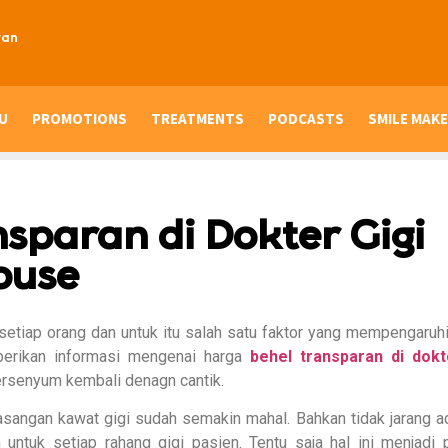
ran
U
PROMOTIONS
TREATMENTS
PODCASTS
SMILE MAKE
sparan di Dokter Gigi
ouse
tiap orang dan untuk itu salah satu faktor yang mempengaruhi
berikan informasi mengenai harga
behel transparan di dokt
ersenyum kembali denagn cantik.
masangan kawat gigi sudah semakin mahal. Bahkan tidak jarang a
untuk setiap rahang gigi pasien. Tentu saja hal ini menjadi 