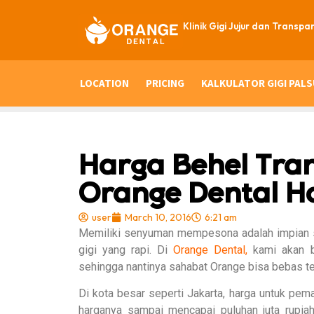
Klinik Gigi Jujur dan Transpa
LOCATION
PRICING
KALKULATOR GIGI PALS
Harga Behel Tran
Orange Dental H
user
March 10, 2016
6:21 am
Memiliki senyuman mempesona adalah impian se
gigi yang rapi. Di
Orange Dental,
kami akan 
sehingga nantinya sahabat Orange bisa bebas t
Di kota besar seperti Jakarta, harga untuk pe
harganya sampai mencapai puluhan juta rupiah 