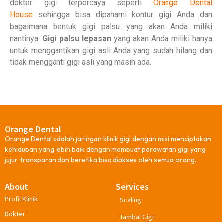
dokter gigi terpercaya seperti
Orange Dental
House
sehingga bisa dipahami kontur gigi Anda dan
bagaimana bentuk gigi palsu yang akan Anda miliki
nantinya.
Gigi palsu lepasan
yang akan Anda miliki hanya
untuk menggantikan gigi asli Anda yang sudah hilang dan
tidak mengganti gigi asli yang masih ada.
Orange Dental
Orange Dental adalah jaringan klinik gigi dengan misi menciptakan
kehidupan yang lebih baik dengan membuat perawatan gigi yang
jujur, transparan dan beretika bisa diakses oleh semua orang.
About
Services
Profil Klinik
Scaling
Dokter
Tambal Gigi