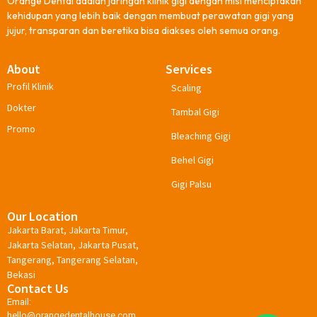
Orange Dental adalah jaringan klinik gigi dengan misi menciptakan
kehidupan yang lebih baik dengan membuat perawatan gigi yang
jujur, transparan dan beretika bisa diakses oleh semua orang.
About
Services
Profil Klinik
Scaling
Dokter
Tambal Gigi
Promo
Bleaching Gigi
Behel Gigi
Gigi Palsu
Our Location
Jakarta Barat, Jakarta Timur,
Jakarta Selatan, Jakarta Pusat,
Tangerang, Tangerang Selatan,
Bekasi
Contact Us
Email:
hello@orangedentalhouse.com