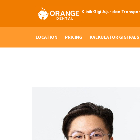
Klinik Gigi Jujur dan Transpa
LOCATION
PRICING
KALKULATOR GIGI PALS