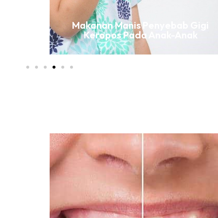
awatan
Makanan Manis Penyebab Gigi
?
Keropos Pada Anak-Anak