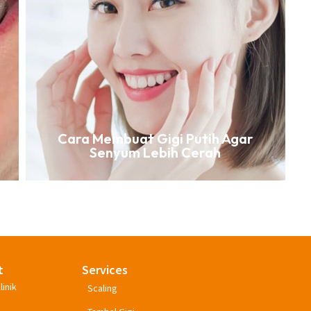
Cara Membuat Gigi Putih Agar
Senyum Lebih Cerah
t
Services
linik
Scaling