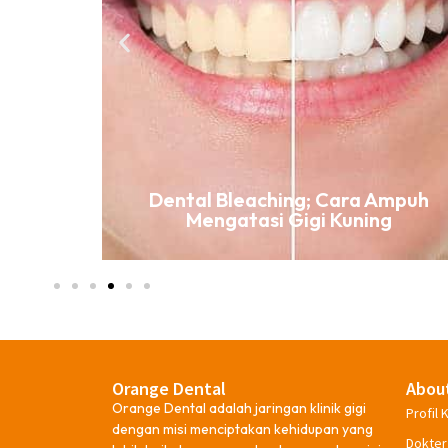
ki Gigi
Dental Bleaching; Cara Ampuh
Mengatasi Gigi Kuning
Orange Dental
Abou
Orange Dental adalah jaringan klinik gigi
Profil K
dengan misi menciptakan kehidupan yang
Dokter