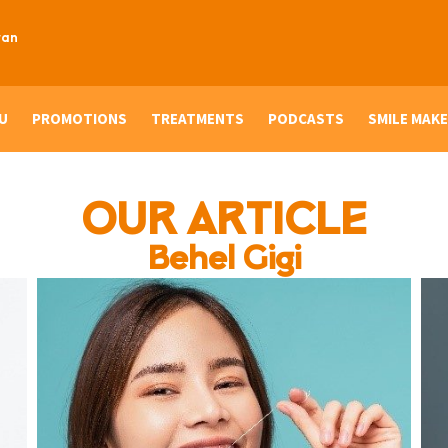
ran
U
PROMOTIONS
TREATMENTS
PODCASTS
SMILE MAKE
OUR ARTICLE
Behel Gigi