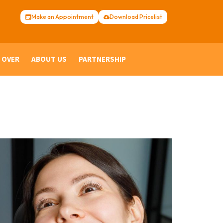
Make an Appointment
Download Pricelist
 OVER
ABOUT US
PARTNERSHIP