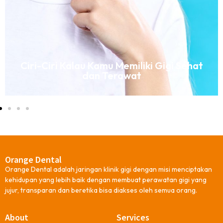
Dental Bleaching; Cara Ampuh
Mengatasi Gigi Kuning
Orange Dental
Orange Dental adalah jaringan klinik gigi dengan misi menciptakan
kehidupan yang lebih baik dengan membuat perawatan gigi yang
jujur, transparan dan beretika bisa diakses oleh semua orang.
About
Services