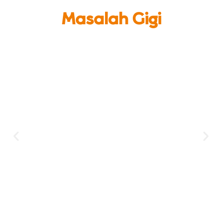
Masalah Gigi
Makanan Manis Penyebab Gigi Keropos