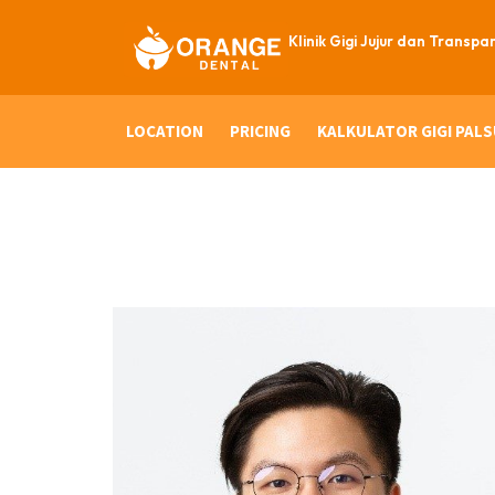
Klinik Gigi Jujur dan Transpa
LOCATION
PRICING
KALKULATOR GIGI PALS