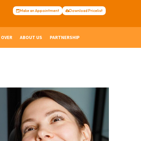
Make an Appointment
Download Pricelist
 OVER
ABOUT US
PARTNERSHIP