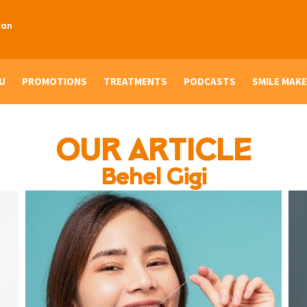
ran
U
PROMOTIONS
TREATMENTS
PODCASTS
SMILE MAKE
OUR ARTICLE
Behel Gigi