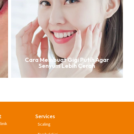
Cara Membuat Gigi Putih Agar
Senyum Lebih Cerah
t
Services
linik
Scaling