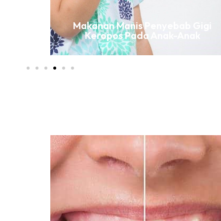
awatan
Makanan Manis Penyebab Gigi
?
Keropos Pada Anak-Anak