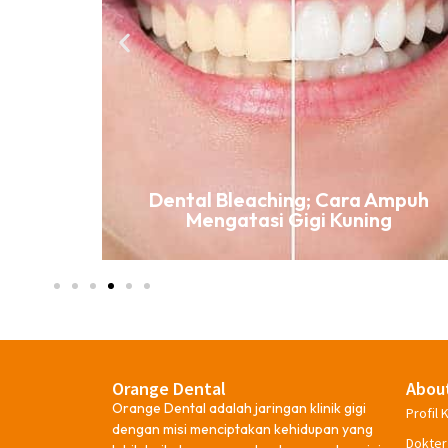
ki Gigi
Dental Bleaching; Cara Ampuh
Mengatasi Gigi Kuning
Orange Dental
Abou
Orange Dental adalah jaringan klinik gigi
Profil K
dengan misi menciptakan kehidupan yang
Dokter